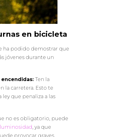
urnas en bicicleta
 se ha podido demostrar que
ás jóvenes durante un
re encendidas:
Ten la
n la carretera. Esto te
 ley que penaliza a las
que no es obligatorio, puede
luminosidad
, ya que
puede provocar graves