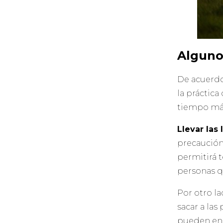
Algunos
De acuerdo
la práctic
tiempo má
Llevar las
precaución 
permitirá t
personas q
Por otro la
sacar a la
pueden enc