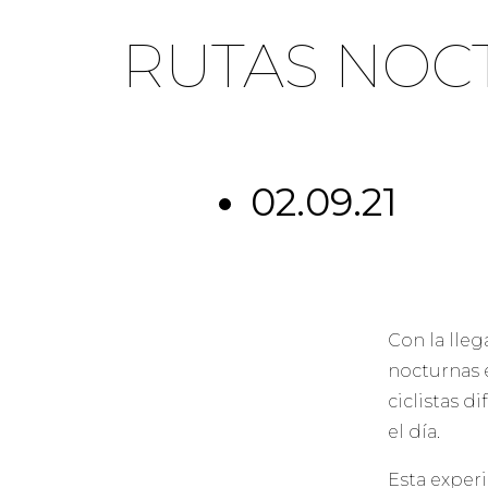
RUTAS NOCT
02.09.21
Con la lleg
nocturnas e
ciclistas d
el día.
Esta experi