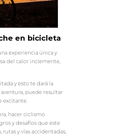
che en bicicleta
una experiencia única y
usa del calor inclemente,
tada y esto te dará la
a aventura, puede resultar
 excitante.
a, hacer ciclismo
ros y desafíos que este
 rutas y vías accidentadas,