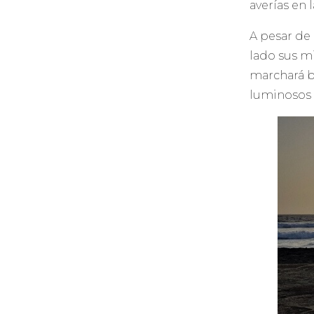
averías en 
A pesar de
lado sus mi
marchará b
luminosos 