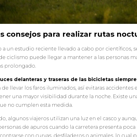
 consejos para realizar rutas noct
 a un estudio reciente llevado a cabo por científicos,
a de ciclismo puede llegar a mantener a las personas m
s prolongado.
 luces delanteras y traseras de las bicicletas siemp
de llevar los faros iluminados, así evitaras accidentes e
ener una mayor visibilidad durante la noche. Existe una
ue no cumplen esta medida.
do, algunos viajeros utilizan una luz en el casco y aun
s personas de apuros cuando la carretera presenta poca
ontrarse con curvas, desfiladeros o animales, lo cual 