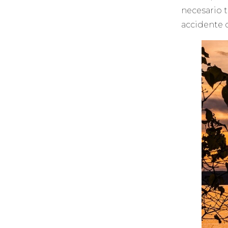
necesario 
accidente d