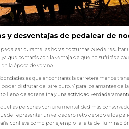
as y desventajas de pedalear de no
 pedalear durante las horas nocturnas puede resultar 
e ya que contarás con la ventaja de que no sufrirás a ca
 en la época de verano.
 bondades es que encontrarás la carretera menos transi
 poder disfrutar del aire puro. Y para los amantes de l
 lleno de adrenalina y una actividad verdaderamente
aquellas personas con una mentalidad más conservador
uede representar un verdadero reto debido a los pelig
aña conlleva como por ejemplo la falta de iluminación,