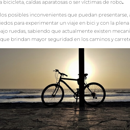
la bicicleta, caídas aparatosas o ser víctimas de robo
.
 los posibles inconvenientes que puedan presentarse,
edos para experimentar un viaje en bici y con la plen
ajo ruedas, sabiendo que actualmente existen mecani
que brindan mayor seguridad en los caminos y carrete