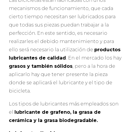
Las bicicletas están fabricadas con unos
mecanismos de funcionamiento, que cada
cierto tiempo necesitan ser lubricados para
que todas sus piezas puedan trabajar a la
perfección. En este sentido, es necesario
realizarles el debido mantenimiento y para
ello será necesario la utilización de
productos
lubricantes de calidad
. En el mercado los hay
grasos y también sólidos
, pero a la hora de
aplicarlo hay que tener presente la pieza
donde se aplicará el lubricante y el tipo de
bicicleta.
Los tipos de lubricantes más empleados son
el
lubricante de grafeno, la grasa de
cerámica y la grasa biodegradable.